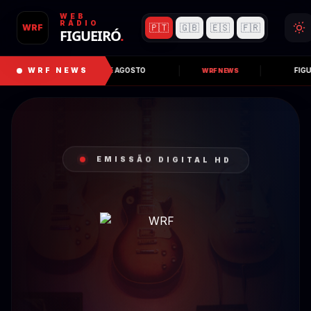
WEB
RÁDIO
🇵🇹
🇬🇧
🇪🇸
🇫🇷
WRF
FIGUEIRÓ
.
ANIMAR O MÊS DE AGOSTO
WRF NEWS
FIGUEIRÓ RECEBE
WRF NEWS
EMISSÃO DIGITAL HD