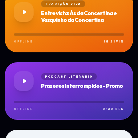
TRADIÇÃO VIVA
Entrevista: Ás da Concertina e
Vasquinho da Concertina
OFFLINE
1H 21MIN
PODCAST LITERÁRIO
Prazeres Interrompidos - Promo
OFFLINE
0:30 SEG